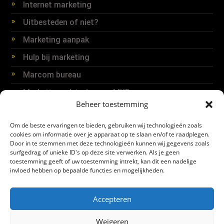
Internet marketing
Uitbesteden of niet?
Marketing aanpak
Hulp bij marketing
Marcom bureau
Marketing adviesbureau MKB
Beheer toestemming
Online marketing informatie
Om de beste ervaringen te bieden, gebruiken wij technologieën zoals
cookies om informatie over je apparaat op te slaan en/of te raadplegen.
Door in te stemmen met deze technologieën kunnen wij gegevens zoals
Pers en media
surfgedrag of unieke ID's op deze site verwerken. Als je geen
toestemming geeft of uw toestemming intrekt, kan dit een nadelige
Persberichten
invloed hebben op bepaalde functies en mogelijkheden.
Accepteren
Weigeren